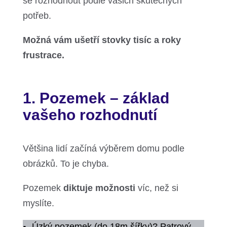
se rozhodnout podle vašich skutečných
potřeb.
Možná vám ušetří stovky tisíc a roky
frustrace.
1.
Pozemek – základ
vašeho rozhodnutí
Většina lidí začíná výběrem domu podle
obrázků. To je chyba.
Pozemek
diktuje možnosti
víc, než si
myslíte.
Úzký pozemek (do 18m šířky)? Patrový