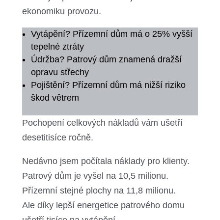
ekonomiku provozu.
Vytápění? Přízemní dům má o 25% vyšší
tepelné ztráty
Údržba? Patrový dům znamená dražší
opravu střechy
Pojištění? Přízemní dům má nižší riziko
škod větrem
Pochopení celkových nákladů vám ušetří
desetitisíce ročně.
Nedávno jsem počítala náklady pro klienty.
Patrový dům je vyšel na 10,5 milionu.
Přízemní stejné plochy na 11,8 milionu.
Ale díky lepší energetice patrového domu