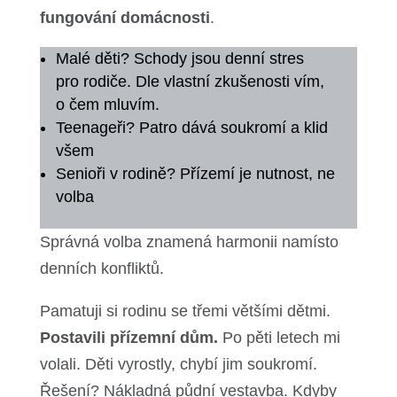
fungování domácnosti
.
Malé děti? Schody jsou denní stres
pro rodiče. Dle vlastní zkušenosti vím,
o čem mluvím.
Teenageři? Patro dává soukromí a klid
všem
Senioři v rodině? Přízemí je nutnost, ne
volba
Správná volba znamená harmonii namísto
denních konfliktů.
Pamatuji si rodinu se třemi většími dětmi.
Postavili přízemní dům.
Po pěti letech mi
volali. Děti vyrostly, chybí jim soukromí.
Řešení? Nákladná půdní vestavba. Kdyby