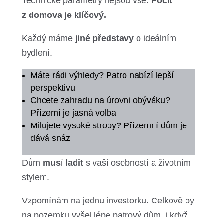
Technické parametry nejsou vše.
Pocit
z domova je klíčový.
Každý máme
jiné představy
o ideálním
bydlení.
Máte rádi výhledy? Patro nabízí lepší
perspektivu
Chcete zahradu na úrovni obýváku?
Přízemí je jasná volba
Milujete vysoké stropy? Přízemní dům je
dává snáz
Dům
musí ladit
s vaší osobností a životním
stylem.
Vzpomínám na jednu investorku. Celkově by
na pozemku vyšel lépe patrový dům, i když