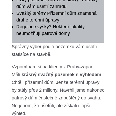
dům vám ušetří zahradu
Svažitý terén? Přízemní dům znamená
drahé terénní úpravy
Regulace výšky? Některé lokality
neumožňují patrové domy
Správný výběr podle pozemku vám ušetří
statisíce na stavbě.
Vzpomínám si na klienty z Prahy-západ.
Měli
krásný svažitý pozemek s výhledem
.
Chtěli přízemní dům. Jenže terénní úpravy
by stály přes 2 miliony. Navrhli jsme nakonec
patrový dům částečně zapuštěný do svahu.
Ne jenom, že ušetřili, ale získali i lepší
výhled.