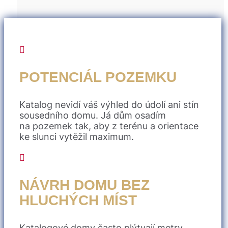

POTENCIÁL POZEMKU
Katalog nevidí váš výhled do údolí ani stín
sousedního domu. Já dům osadím
na pozemek tak, aby z terénu a orientace
ke slunci vytěžil maximum.

NÁVRH DOMU BEZ
HLUCHÝCH MÍST
Katalogové domy často plýtvají metry