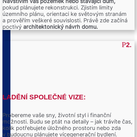
Navštívím váš pozemek nebo stávající dům,
pokud plánujete rekonstrukci. Zjistím limity
územního plánu, orientaci ke světovým stranám
a prověřím veškeré souvislosti. Právě zde začíná
poctivý
architektonický návrh domu.
2.
LADĚNÍ SPOLEČNÉ VIZE:
Probereme vaše sny, životní styl i finanční
možnosti. Budu se ptát na detaily – jak trávíte čas,
kolik potřebujete úložného prostoru nebo zda
v budoucnu plánujete vícegenerační bydlení.