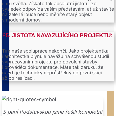
i hru světla. Získáte tak absolutní jistotu, že
výsledek odpovídá vašim představám, ať už stavíte
na zelené louce nebo měníte starý objekt
v moderní domov.
5. JISTOTA NAVAZUJÍCÍHO PROJEKTU:
Tím naše spolupráce nekončí. Jako projektantka
i architektka plynule navážu na schválenou studii
vypracováním projektu pro povolení stavby
i prováděcí dokumentace. Máte tak záruku, že
návrh je technicky neprůstřelný od první skici
až po realizaci.
S paní Podstavskou jsme řešili kompletní