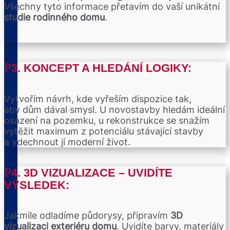
Všechny tyto informace přetavím do vaší unikátní
studie rodinného domu
.
3. KONCEPT A HLEDÁNÍ LOGIKY:
Vytvořím návrh, kde vyřeším dispozice tak,
aby dům dával smysl. U novostavby hledám ideální
osazení na pozemku, u rekonstrukce se snažím
vytěžit maximum z potenciálu stávající stavby
a vdechnout jí moderní život.
4. 3D VIZUALIZACE – UVIDÍTE
VÝSLEDEK:
Jakmile odladíme půdorysy, připravím
3D
vizualizaci exteriéru domu
. Uvidíte barvy, materiály