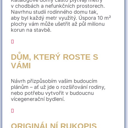
v chodbách a nefunkčních prostorech.
Navrhnu studii rodinného domu tak,
aby byl každý metr využitý. Úspora 10 m²
plochy vám může ušetřit až půl milionu
korun na stavbě.

DŮM, KTERÝ ROSTE S
VÁMI
Návrh přizpůsobím vašim budoucím
plánům – ať už jde o rozšiřování rodiny,
nebo potřebu vytvořit v budoucnu
vícegenerační bydlení.

ORIGINÁLNÍ RUKOPIS