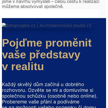
jsme v návrhu vymysleli – celou cestu k realizaci
můžeme absolvovat společně.
Pojďme proměnit
vaše představy
v realitu
Každý skvělý dům začíná u dobrého
rozhovoru. Ozvěte se mi a domluvíme si
společnou schůzku (osobně nebo online).
Probereme vaše přání a podíváme
se na možnosti vašeho pozemku či domu,