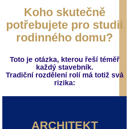
Koho skutečně
potřebujete pro studii
rodinného domu?
Toto je otázka, kterou řeší téměř
každý stavebník.
Tradiční rozdělení rolí má totiž svá
rizika:
ARCHITEKT