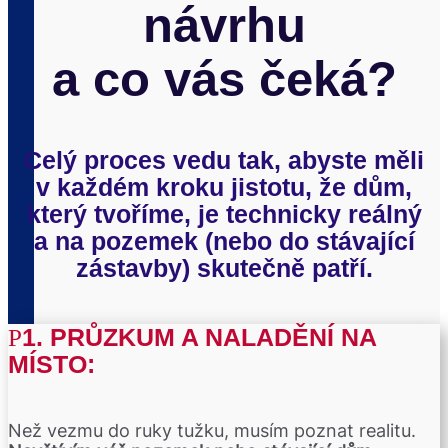
návrhu
a co vás čeká?
Celý proces vedu tak, abyste měli
v každém kroku jistotu, že dům,
který tvoříme, je technicky reálný
a na pozemek (nebo do stávající
zástavby) skutečně patří.
1. PRŮZKUM A NALADĚNÍ NA
MÍSTO:
Než vezmu do ruky tužku, musím poznat realitu.