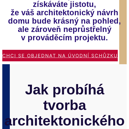
získáváte jistotu
,
že váš architektonický návrh
domu bude krásný na pohled,
ale zároveň neprůstřelný
v prováděcím projektu.
CHCI SE OBJEDNAT NA ÚVODNÍ SCHŮZKU
Jak probíhá
tvorba
architektonického