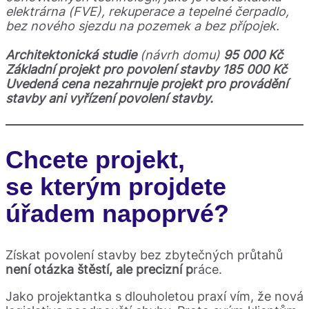
elektrárna (FVE), rekuperace a tepelné čerpadlo,
bez nového sjezdu na pozemek a bez přípojek.
Architektonická studie
(návrh domu)
95 000 Kč
Základní projekt pro povolení stavby 185 000 Kč
Uvedená cena nezahrnuje projekt pro provádění
stavby ani vyřízení povolení stavby.
Chcete projekt,
se kterým projdete
úřadem napoprvé?
Získat povolení stavby bez zbytečných průtahů
není otázka štěstí, ale precizní p
ráce.
Jako projektantka s dlouholetou praxí vím, že nová