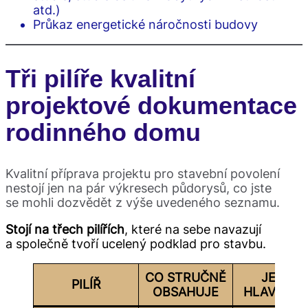
atd.)
Průkaz energetické náročnosti budovy
Tři pilíře kvalitní
projektové dokumentace
rodinného domu
Kvalitní příprava projektu pro stavební povolení
nestojí jen na pár výkresech půdorysů, co jste
se mohli dozvědět z výše uvedeného seznamu.
Stojí na třech pilířích
, které na sebe navazují
a společně tvoří ucelený podklad pro stavbu.
CO STRUČNĚ
JEHO
PILÍŘ
OBSAHUJE
HLAVNÍ CÍ