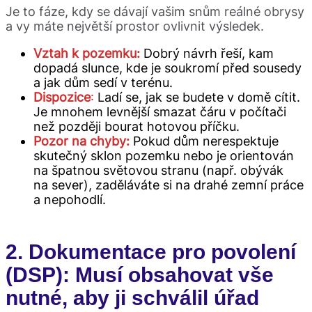
Je to fáze, kdy se dávají vašim snům reálné obrysy
a vy máte největší prostor ovlivnit výsledek.
Vztah k pozemku:
Dobrý návrh řeší, kam
dopadá slunce, kde je soukromí před sousedy
a jak dům sedí v terénu.
Dispozice
:
Ladí se, jak se budete v domě cítit.
Je mnohem levnější smazat čáru v počítači
než později bourat hotovou příčku.
Pozor na chyby:
Pokud dům nerespektuje
skutečný sklon pozemku nebo je orientován
na špatnou světovou stranu (např. obývák
na sever), zaděláváte si na drahé zemní práce
a nepohodlí.
2. Dokumentace pro povolení
(DSP): Musí obsahovat vše
nutné, aby ji schválil úřad