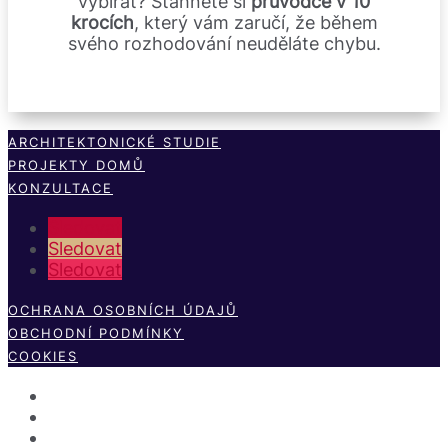
vybírat? Stáhněte si
průvodce v 10
krocích
, který vám zaručí, že během
svého rozhodování neuděláte chybu.
ARCHITEKTONICKÉ STUDIE
PROJEKTY DOMŮ
KONZULTACE
Sledovat
Sledovat
Sledovat
OCHRANA OSOBNÍCH ÚDAJŮ
OBCHODNÍ PODMÍNKY
COOKIES