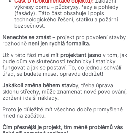
Část D (Dokumentace objektů):
Základní
výkresy domu – půdorysy, řezy a pohledy
(fasády). Táto část obsahuje i popis
technologického řešení, statiku a požární
bezpečnost.
Nenechte se zmást
– projekt pro povolení stavby
rozhodně
není jen rychlá formalita.
Už v této fázi musí mít
projektant jasno
v tom, jak
bude dům ve skutečnosti technicky i staticky
fungovat a jak se postaví. To, co jednou schválí
úřad, se budete muset opravdu dodržet!
Jakákoli změna během stavb
y, třeba úprava
sklonu střechy, může znamenat nové povolování,
zdržení i další náklady.
Proto je důležité mít všechno dobře promyšlené
hned na začátku.
Čím přesnější je projekt, tím méně problémů vás