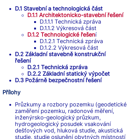
D.1 Stavební a technologická část
D.1.1 Architektonicko-stavební řešení
D.1.1.1 Technická zpráva
D.1.1.2 Výkresová část
D.1.2 Technologické řešen
í
D.1.2.1 Technická zpráva
D.1.2.2 Výkresová část
D.2 Základní stavebně konstrukční
řešení
D.2.1 Technická zpráva
D.2.2 Základní statický výpočet
D.3 Požárně bezpečnostní řešení
Přílohy
Průzkumy a rozbory pozemku (geodetické
zaměření pozemku, radonové měření,
inženýrsko-geologický průzkum,
hydrogeologický posudek vsakování
dešťových vod, hluková studie, akustická
studie, studie oslunění obytných místností