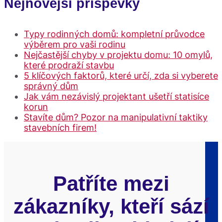
Nejnovější příspěvky
Typy rodinných domů: kompletní průvodce
výběrem pro vaši rodinu
Nejčastější chyby v projektu domu: 10 omylů,
které prodraží stavbu
5 klíčových faktorů, které určí, zda si vyberete
správný dům
Jak vám nezávislý projektant ušetří statisíce
korun
Stavíte dům? Pozor na manipulativní taktiky
stavebních firem!
Patříte mezi
zákazníky, kteří sází