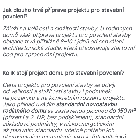
Jak dlouho trvá příprava projektu pro stavební
povolení?
Záleží na velikosti a složitosti stavby. U rodinných
domů však příprava projektu pro povolení stavby
obvykle trvá přibližně 8–10 týdnů od schválení
architektonické studie, která představuje startovní
bod pro zpracování projektu.
Kolik stojí projekt domu pro stavební povolení?
Cena projektu pro povolení stavby se odvíjí
od velikosti a složitosti stavby i podmínek
na pozemku a na konkrétním rozsahu projektu.
Jako příklad uvádím
standardní novostavbu
rodinného domu
se zastavěnou plochou
do 150 m²
(přízemí a 2. NP, bez podsklepení), standardní
základové podmínky, v nízkoenergetickém
až pasivním standardu, včetně potřebných
obnovitelných technologií, jako je fotovoltaická