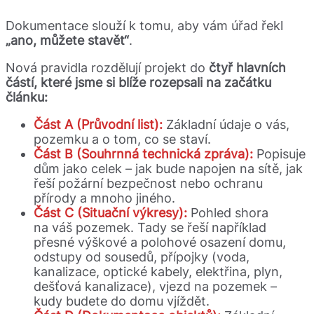
Dokumentace slouží k tomu, aby vám úřad řekl
„ano, můžete stavět“
.
Nová pravidla rozdělují projekt do
čtyř hlavních
částí, které jsme si blíže rozepsali na začátku
článku:
Část A (Průvodní list):
Základní údaje o vás,
pozemku a o tom, co se staví.
Část B (Souhrnná technická zprá
va):
Popisuje
dům jako celek – jak bude napojen na sítě, jak
řeší požární bezpečnost nebo ochranu
přírody a mnoho jiného.
Část C (Situační výkresy):
Pohled shora
na váš pozemek. Tady se řeší například
přesné výškové a polohové osazení domu,
odstupy od sousedů, přípojky (voda,
kanalizace, optické kabely, elektřina, plyn,
dešťová kanalizace), vjezd na pozemek –
kudy budete do domu vjíždět.