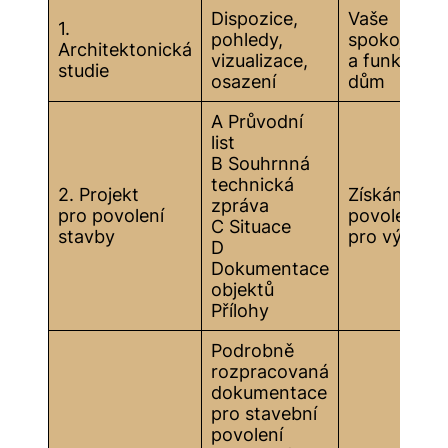
Dispozice,
Vaše
1.
pohledy,
spokojenos
Architektonická
vizualizace,
a funkční
studie
osazení
dům
A Průvodní
list
B Souhrnná
technická
2. Projekt
Získání
zpráva
pro povolení
povolení
C Situace
stavby
pro výstav
D
Dokumentace
objektů
Přílohy
Podrobně
rozpracovaná
dokumentace
pro stavební
povolení