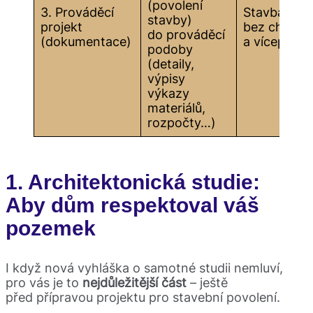
(povolení
3. Prováděcí
Stavba
stavby)
projekt
bez chyb
do prováděcí
(dokumentace)
a víceprací
podoby
(detaily,
výpisy
výkazy
materiálů,
rozpočty…)
1. Architektonická studie:
Aby dům respektoval váš
pozemek
I když nová vyhláška o samotné studii nemluví,
pro vás je to
nejdůležitější část
– ještě
před přípravou projektu pro stavební povolení.