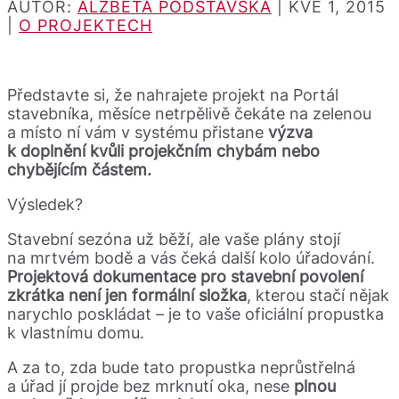
AUTOR:
ALŽBETA PODSTAVSKÁ
|
KVĚ 1, 2015
|
O PROJEKTECH
Představte si, že nahrajete projekt na Portál
stavebníka, měsíce netrpělivě čekáte na zelenou
a místo ní vám v systému přistane
výzva
k doplnění kvůli projekčním chybám nebo
chybějícím částem.
Výsledek?
Stavební sezóna už běží, ale vaše plány stojí
na mrtvém bodě a vás čeká další kolo úřadování.
Projektová dokumentace pro stavební povolení
zkrátka není jen formální složka
, kterou stačí nějak
narychlo poskládat – je to vaše oficiální propustka
k vlastnímu domu.
A za to, zda bude tato propustka neprůstřelná
a úřad jí projde bez mrknutí oka, nese
plnou